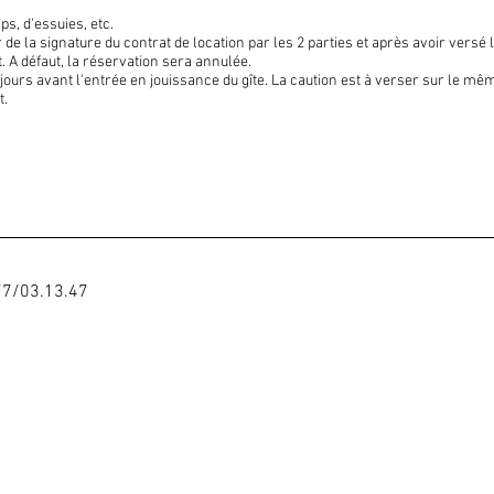
ps, d'essuies, etc.
r de la signature du contrat de location par les 2 parties et après avoir versé
t. A défaut, la réservation sera annulée.
5 jours avant l'entrée en jouissance du gîte. La caution est à verser sur le
t.
77
/03.13.47