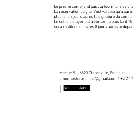
Le prix ne comprend pas : la fourniture de dra
La réservation du gîte n'est valable qu’à parti
plus tard 8 jours après la signature du contra
Le solde du loyer est à verser au plus tard 1
sera restituée dans les 8 jours après le dépar
Martué 81, 6820 Florenville, Belgique
+324
amonnestor.martue@gmail.com
/
Nous contacter