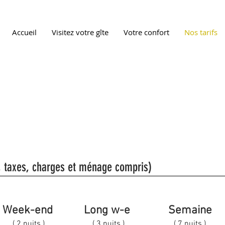
Accueil
Visitez votre gîte
Votre confort
Nos tarifs
, taxes, charges et ménage compris)
Week-end
Long w-e
Semaine
( 2 nuits )
( 3 nuits )
( 7 nuits )